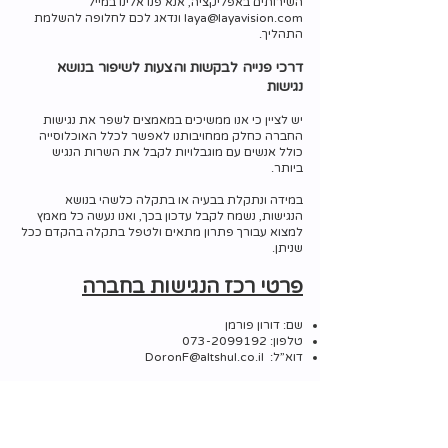
השירותים באפליקציה, אנא פנו אלינו במייל
laya@layavision.com
ונדאג לכם לחלופה להשלמת
התהליך.
דרכי פנייה לבקשות והצעות לשיפור בנושא
נגישות
יש לציין כי אנו ממשיכים במאמצים לשפר את נגישות
החברה כחלק ממחויבותנו לאפשר לכלל האוכלוסייה
כולל אנשים עם מוגבלויות לקבל את השרות הנגיש
ביותר.
במידה ונתקלת בבעיה או בתקלה כלשהי בנושא
הנגישות, נשמח לקבל עדכון בכך, ואנו נעשה כל מאמץ
למצוא עבורך פתרון מתאים ולטפל בתקלה בהקדם ככל
שניתן.
פרטי רכז הנגישות בחברה
שם: דורון פורמן
טלפון:
073-2099192
דוא”ל:
DoronF@altshul.co.il
פרסום הצהרת הנגישות
הצהרת הנגישות עודכנה ביום:
12/11/2024