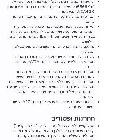
התאמות הנגישות בוצעו עפ"י המלצות התקן הישראלי
(ת"י 5568) לנגישות תכנים באינטרנט ברמת AA ומסמך
WCAG2.0 הבינלאומי.
הבדיקות נבחנו לתאימות הגבוהה ביותר עבור דפדפן
כרום.
האתר מספק מבנה סמנטי עבור טכנולוגיות מסייעות
ותמיכה בדפוס השימוש המקובל להפעלה עם מקלדת
בעזרת מקשי החיצים, Enter ו- Esc ליציאה מתפריטים
וחלונות.
מותאם לתצוגה בדפדפנים הנפוצים ולשימוש בטלפון
הסלולרי.
לשם קבלת חווית גלישה מיטבית עם תוכנת הקראת
מסך, אנו ממליצים לשימוש בתוכנת NVDA העדכנית
ביותר.
מסירת מידע בפורמט נגיש - החברה מעמידה עבור
לקוחותיה אפשרות לקבלת מידע בפורמטים נגישים.
מסירת המידע הינה ללא עלות ומיועדת עבור אנשים עם
מוגבלות. לפניות ומידע בנושא נגישות ניתן ליצור קשר עם
רכז הנגישות של החברה שפרטיו מופיעים בהמשך
ההצהרה.
בדיקות ויעוץ הנגישות בוצעו על ידי חברת A2Z נגישות
ושיווק באינטרנט
החרגות ופטורים
אפליקציית לאיה גלובל בע"מ (להלן: "האפליקציה"),
קיבלה פטור טכנולוגי ולכן היא אינה נגישה. אם אינכם
מסוגלים להשלים את תהליך ההצטרפות לקבלת