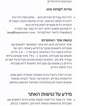
הערוצים הדיגיטליים.
שירות לקוחות נגיש
הדרכות עובדים לשירות נגיש - מתקיימות הדרכות
להכרת תחום הנגישות, יצירת מודעות בקרב העובדים
והקניית כלים מעשיים למתן שירות נגיש.
לרשותכם אמצעי חלופי ליצירת קשר עם החברה
באמצעות הדואר האלקטרוני:
laya@layavision.com
נגישות אתר האינטרנט
אתר אינטרנט נגיש הוא אתר המאפשר לאנשים עם
מוגבלות ולאנשים מבוגרים לגלוש באותה רמה של
יעילות והנאה ככל הגולשים, בישראל כ – 1.6 מיליון
אנשים עם מוגבלות, מתוכם כ- 751 אלף אנשים בגילאי
עבודה 20-64. הנתונים הסטטיסטיים מעידים על פערים
גדולים בין אנשים עם מוגבלות לאנשים ללא מוגבלות
בכל תחומי החיים.
חברת לאיה גלובל בע"מ מאמינה ופועלת למען שוויון
הזדמנויות במרחב האינטרנטי לבעלי לקויות מגוונות
ואנשים הנעזרים בטכנולוגיה מסייעת לשימוש במחשב.
מידע על נגישות האתר
אתר זה עומד בדרישות תקנות שוויון זכויות לאנשים עם
מוגבלות (התאמות נגישות לשירות), התשע"ג 2013.